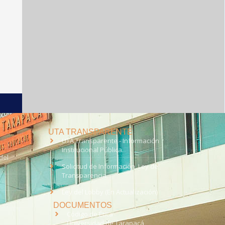
UTA TRANSPARENTE
UTA Transparente - Información
Institucional Pública.
del
Solicitud de Información, Ley de
Transparencia
Ley del Lobby (En Actualización)
DOCUMENTOS
Código de Ética
Universidad de Tarapacá