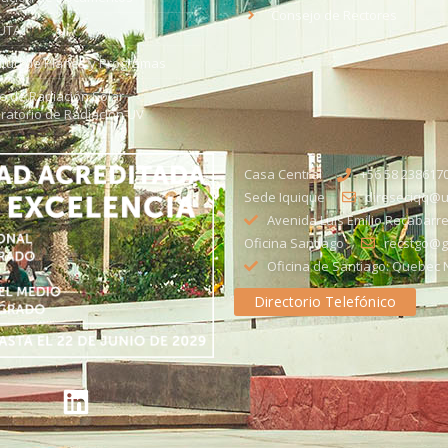
Consejo de Rectores
UTA
citud de Planes y Programas
ce de Radiación Solar -
ratorio de Radiación UV
Casa Central
+56 58 238617
Sede Iquique
direseciqq@ut
Avenida Luis Emilio Recabarre
Oficina Santiago
recstgo@ge
Oficina de Santiago: Quebec N
Directorio Telefónico