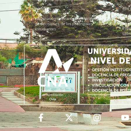
Admisión
RTV 
Información relevante para la toma
Soli
de decisiones de los potenciales
Índi
estudiantes
Labo