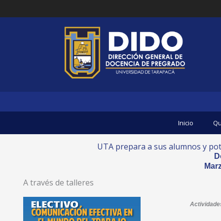
Ir
al
contenido
Inicio
Qu
UTA prepara a sus alumnos y pot
D
Marz
A través de talleres
Actividades