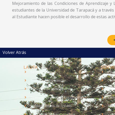
Mejoramiento de las Condiciones de Aprendizaje y 
estudiantes de la Universidad de Tarapacá y a travé
al Estudiante hacen posible el desarrollo de estas acti
+
Volver Atrás
LA UTA
SERVIC
Sede Iquique
Intr
Sistema de Bibliotecas
Corr
Convenio de Desempeño
EUD
Dirección de Asuntos Estudiantiles
Radi
Fondo Solidario de Crédito
Trab
Relaciones Internacionales
Vali