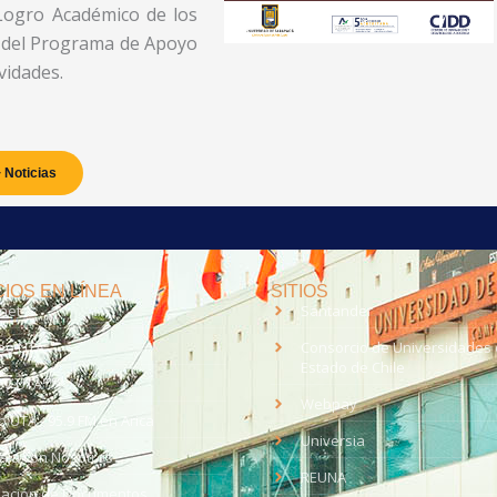
Logro Académico de los
s del Programa de Apoyo
vidades.
 Noticias
IOS EN LÍNEA
SITIOS
anet
Santander
eo UTA
Consorcio de Universidades 
Estado de Chile
med
EV UTA
Webpay
o UTA - 95.9 FM en Arica
Universia
aja con Nosotros
REUNA
dación de Documentos