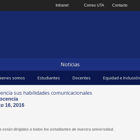
Intranet
Correo UTA
Contacto
Noticias
ienes somos
Estudiantes
Docentes
Equidad e Inclusión
encia sus habilidades comunicacionales
ocencia
o 16, 2016
 están dirigidas a todos los estudiantes de nuestra universidad.