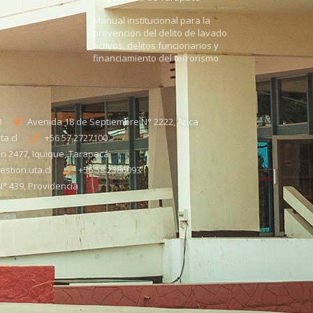
Manual institucional para la
prevención del delito de lavado
activos, delitos funcionarios y
financiamiento del terrorismo
0
Avenida 18 de Septiembre N° 2222, Arica
a.cl
+56 57 2727100​
n 2477, Iquique, Tarapacá
stion.uta.cl
+56 58 2386093
° 439, Providencia