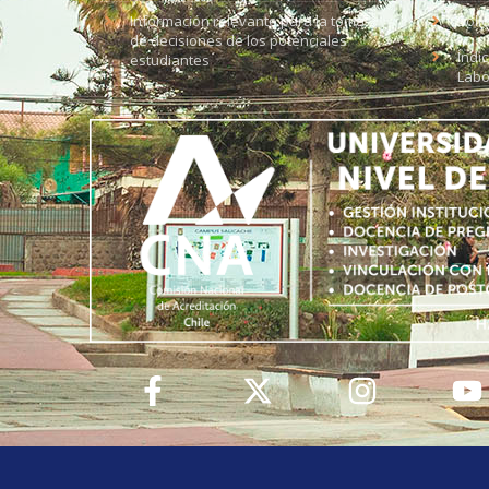
Información relevante para la toma
Soli
de decisiones de los potenciales
Índi
estudiantes
Labo