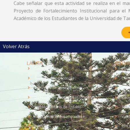
Cabe señalar que esta actividad se realiza en el 
Proyecto de Fortalecimiento Institucional para e
Académico de los Estudiantes de la Universidad de Ta
+
Volver Atrás
LA UTA
SERVIC
Sede Iquique
Intr
Sistema de Bibliotecas
Corr
Convenio de Desempeño
EUD
Dirección de Asuntos Estudiantiles
Radi
Fondo Solidario de Crédito
Trab
Relaciones Internacionales
Vali
Admisión
RTV 