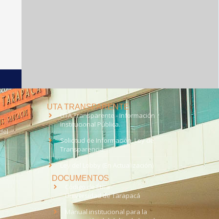
UTA TRANSPARENTE
UTA Transparente - Información
Institucional Pública.
del
Solicitud de Información, Ley de
Transparencia
Ley del Lobby (En Actualización)
DOCUMENTOS
Código de Ética
Universidad de Tarapacá
Manual institucional para la