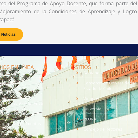
marco del Programa de Apoyo Docente, que forma parte del
l Mejoramiento de la Condiciones de Aprendizaje y Logro
rapacá.
 Noticias
IOS EN LÍNEA
SITIOS
anet
Santander
eo UTA
Consorcio de Universidades 
Estado de Chile
med
EV UTA
Webpay
o UTA - 95.9 FM en Arica
Universia
aja con Nosotros
REUNA
dación de Documentos
Consejo de Rectores
UTA