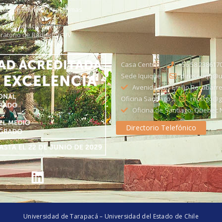
citud de Planes y Programas
ce de Radiación Solar -
ratorio de Radiación UV
Casa Central
+56 58 238617
Sede Iquique
direseciqq@ut
Avenida Luis Emilio Recabarre
Oficina Santiago
recstgo@ge
Oficina de Santiago: Quebec N
Directorio Telefónico
Universidad de Tarapacá – Universidad del Estado de Chile