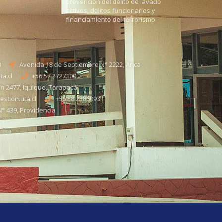
prevención del delito de lavado
activos, delitos funcionarios y
financiamiento del terrorismo
0
Avenida 18 de Septiembre N° 2222, Arica
a.cl
+56 57 2727100​
n 2477, Iquique, Tarapacá
stion.uta.cl
+56 58 2386093
° 439, Providencia