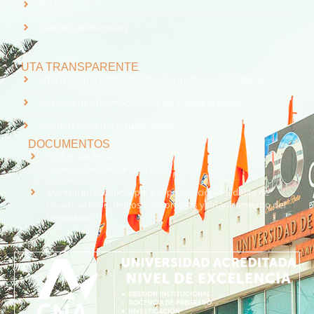
REUNA
Consejo de Rectores
UTA TRANSPARENTE
UTA Transparente - Información Institucional Pública.
Solicitud de Información, Ley de Transparencia
Ley del Lobby (En Actualización)
DOCUMENTOS
Código de Ética
Universidad de Tarapacá
Manual institucional para la prevención del delito de
lavado activos, delitos funcionarios y financiamiento del
terrorismo