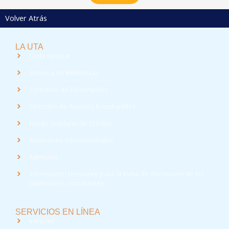
Volver Atrás
LA UTA
Sede Iquique
Sistema de Bibliotecas
Convenio de Desempeño
Dirección de Asuntos Estudiantiles
Fondo Solidario de Crédito
Relaciones Internacionales
Admisión
Información relevante para la toma de decisiones de los
potenciales estudiantes
SERVICIOS EN LÍNEA
Intranet