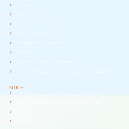
Correo UTA
med
EUDEV UTA
Radio UTA - 95.9 FM en Arica
Trabaja con Nosotros
Validación de Documentos
RTV UTA
Solicitud de Planes y Programas
Índice de Radiación Solar - Laboratorio de Radiación UV
SITIOS
Santander
Consorcio de Universidades del Estado de Chile
Webpay
Universia