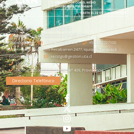
Casa Central
+56 58 2386170
Avenida 18 de Septiembre N° 2222, Arica
Sede Iquique
direseciqq@uta.cl
+56 57 2727100​
Avenida Luis Emilio Recabarren 2477, Iquique, Tarapacá
Oficina Santiago
recstgo@gestion.uta.cl
+56 58 2386093
Oficina de Santiago: Quebec N° 439, Providencia
Directorio Telefónico