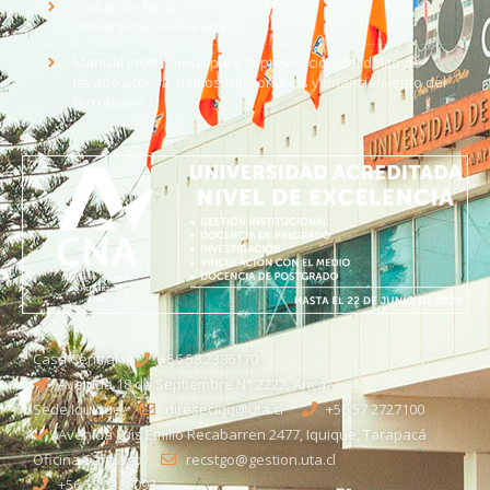
Código de Ética
Universidad de Tarapacá
Manual institucional para la prevención del delito de
lavado activos, delitos funcionarios y financiamiento del
terrorismo
Casa Central
+56 58 2386170
Avenida 18 de Septiembre N° 2222, Arica
Sede Iquique
direseciqq@uta.cl
+56 57 2727100​
Avenida Luis Emilio Recabarren 2477, Iquique, Tarapacá
Oficina Santiago
recstgo@gestion.uta.cl
+56 58 2386093