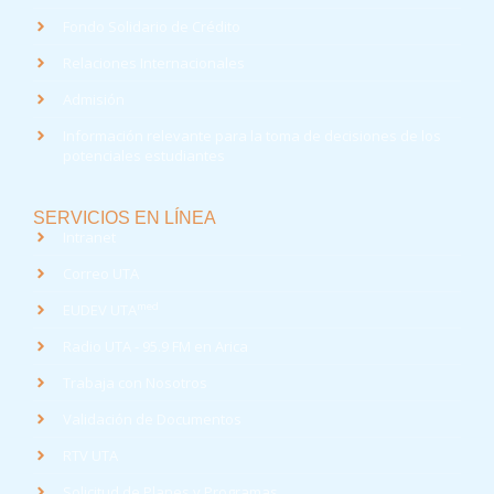
Fondo Solidario de Crédito
Relaciones Internacionales
Admisión
Información relevante para la toma de decisiones de los
potenciales estudiantes
SERVICIOS EN LÍNEA
Intranet
Correo UTA
med
EUDEV UTA
Radio UTA - 95.9 FM en Arica
Trabaja con Nosotros
Validación de Documentos
RTV UTA
Solicitud de Planes y Programas