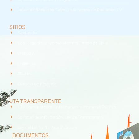
Índice de Radiación Solar - Laboratorio de Radiación UV
SITIOS
Santander
Consorcio de Universidades del Estado de Chile
Webpay
Universia
REUNA
Consejo de Rectores
UTA TRANSPARENTE
UTA Transparente - Información Institucional Pública.
Solicitud de Información, Ley de Transparencia
Ley del Lobby (En Actualización)
DOCUMENTOS