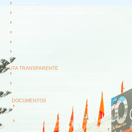
Santander
Consorcio de Universidades del Estado de Chile
Webpay
Universia
REUNA
Consejo de Rectores
UTA TRANSPARENTE
UTA Transparente - Información Institucional Pública.
Solicitud de Información, Ley de Transparencia
Ley del Lobby (En Actualización)
DOCUMENTOS
Código de Ética
Universidad de Tarapacá
Manual institucional para la prevención del delito de
lavado activos, delitos funcionarios y financiamiento del
terrorismo