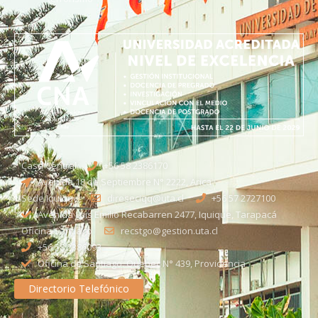
Casa Central
+56 58 2386170
Avenida 18 de Septiembre N° 2222, Arica
Sede Iquique
direseciqq@uta.cl
+56 57 2727100​
Avenida Luis Emilio Recabarren 2477, Iquique, Tarapacá
Oficina Santiago
recstgo@gestion.uta.cl
+56 58 2386093
Oficina de Santiago: Quebec N° 439, Providencia
Directorio Telefónico