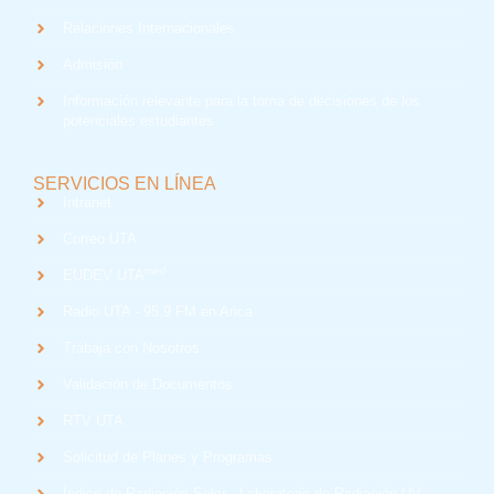
Relaciones Internacionales
Admisión
Información relevante para la toma de decisiones de los
potenciales estudiantes
SERVICIOS EN LÍNEA
Intranet
Correo UTA
med
EUDEV UTA
Radio UTA - 95.9 FM en Arica
Trabaja con Nosotros
Validación de Documentos
RTV UTA
Solicitud de Planes y Programas
Índice de Radiación Solar - Laboratorio de Radiación UV