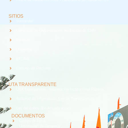
SITIOS
Santander
Consorcio de Universidades del Estado de Chile
Webpay
Universia
REUNA
Consejo de Rectores
UTA TRANSPARENTE
UTA Transparente - Información Institucional Pública.
Solicitud de Información, Ley de Transparencia
Ley del Lobby (En Actualización)
DOCUMENTOS
Código de Ética
Universidad de Tarapacá