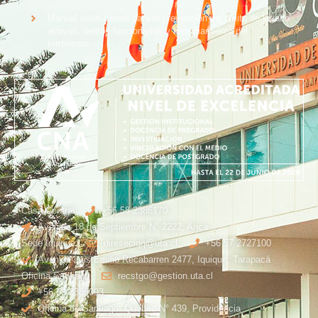
Manual institucional para la prevención del delito de lavado
activos, delitos funcionarios y financiamiento del
terrorismo
Casa Central
+56 58 2386170
Avenida 18 de Septiembre N° 2222, Arica
Sede Iquique
direseciqq@uta.cl
+56 57 2727100​
Avenida Luis Emilio Recabarren 2477, Iquique, Tarapacá
Oficina Santiago
recstgo@gestion.uta.cl
+56 58 2386093
Oficina de Santiago: Quebec N° 439, Providencia