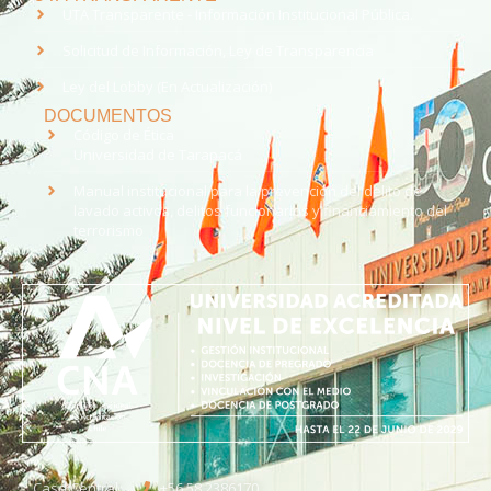
UTA Transparente - Información Institucional Pública.
Solicitud de Información, Ley de Transparencia
Ley del Lobby (En Actualización)
DOCUMENTOS
Código de Ética
Universidad de Tarapacá
Manual institucional para la prevención del delito de
lavado activos, delitos funcionarios y financiamiento del
terrorismo
Casa Central
+56 58 2386170