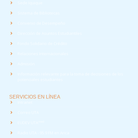
Sede Iquique
Sistema de Bibliotecas
Convenio de Desempeño
Dirección de Asuntos Estudiantiles
Fondo Solidario de Crédito
Relaciones Internacionales
Admisión
Información relevante para la toma de decisiones de los
potenciales estudiantes
SERVICIOS EN LÍNEA
Intranet
Correo UTA
med
EUDEV UTA
Radio UTA - 95.9 FM en Arica