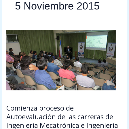
5 Noviembre 2015
Comienza
proceso
de
Autoevaluación
de
las
carreras
de
Ingeniería
Mecatrónica
e
Comienza proceso de
Ingeniería
Autoevaluación de las carreras de
Civil
Mecánica
Ingeniería Mecatrónica e Ingeniería