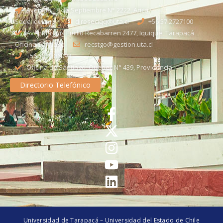
Avenida 18 de Septiembre N° 2222, Arica
Sede Iquique
direseciqq@uta.cl
+56 57 2727100​
Avenida Luis Emilio Recabarren 2477, Iquique, Tarapacá
Oficina Santiago
recstgo@gestion.uta.cl
+56 58 2386093
Oficina de Santiago: Quebec N° 439, Providencia
Directorio Telefónico
Universidad de Tarapacá – Universidad del Estado de Chile