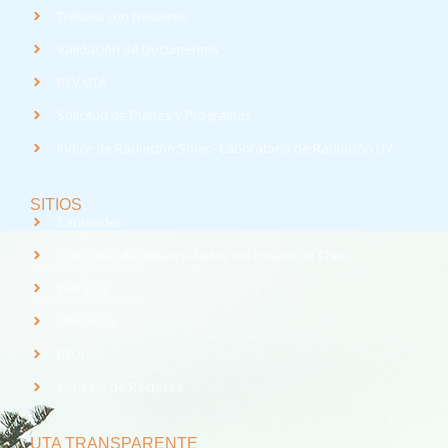
Trabaja con Nosotros
Validación de Documentos
RTV UTA
Solicitud de Planes y Programas
Índice de Radiación Solar - Laboratorio de Radiación UV
SITIOS
Santander
Consorcio de Universidades del Estado de Chile
Webpay
Universia
REUNA
Consejo de Rectores
UTA TRANSPARENTE