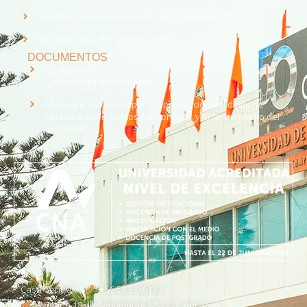
Solicitud de Información, Ley de Transparencia
Ley del Lobby (En Actualización)
DOCUMENTOS
Código de Ética
Universidad de Tarapacá
Manual institucional para la prevención del delito de
lavado activos, delitos funcionarios y financiamiento del
terrorismo
Casa Central
+56 58 2386170
Avenida 18 de Septiembre N° 2222, Arica