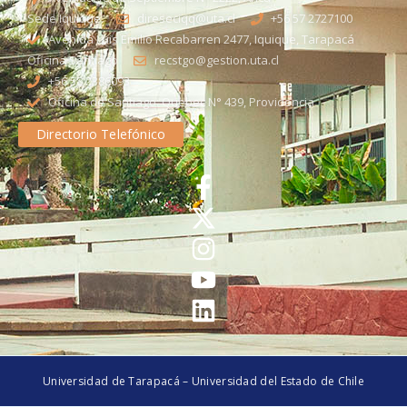
Sede Iquique
direseciqq@uta.cl
+56 57 2727100​
Avenida Luis Emilio Recabarren 2477, Iquique, Tarapacá
Oficina Santiago
recstgo@gestion.uta.cl
+56 58 2386093
Oficina de Santiago: Quebec N° 439, Providencia
Directorio Telefónico
Universidad de Tarapacá – Universidad del Estado de Chile