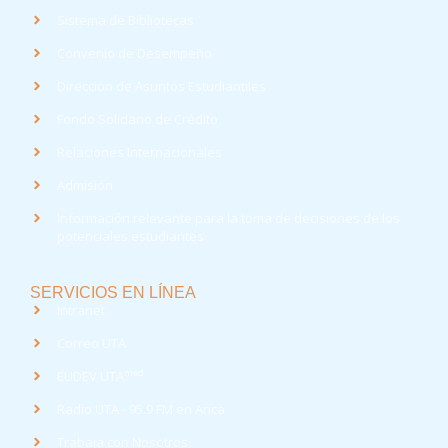
Sistema de Bibliotecas
Convenio de Desempeño
Dirección de Asuntos Estudiantiles
Fondo Solidario de Crédito
Relaciones Internacionales
Admisión
Información relevante para la toma de decisiones de los
potenciales estudiantes
SERVICIOS EN LÍNEA
Intranet
Correo UTA
med
EUDEV UTA
Radio UTA - 95.9 FM en Arica
Trabaja con Nosotros