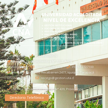
Casa Central
+56 58 2386170
Avenida 18 de Septiembre N° 2222, Arica
Sede Iquique
direseciqq@uta.cl
+56 57 2727100​
Avenida Luis Emilio Recabarren 2477, Iquique, Tarapacá
Oficina Santiago
recstgo@gestion.uta.cl
+56 58 2386093
Oficina de Santiago: Quebec N° 439, Providencia
Directorio Telefónico