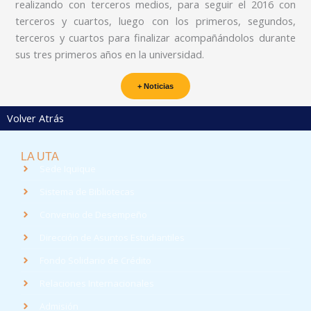
realizando con terceros medios, para seguir el 2016 con
terceros y cuartos, luego con los primeros, segundos,
terceros y cuartos para finalizar acompañándolos durante
sus tres primeros años en la universidad.
+ Noticias
Volver Atrás
LA UTA
Sede Iquique
Sistema de Bibliotecas
Convenio de Desempeño
Dirección de Asuntos Estudiantiles
Fondo Solidario de Crédito
Relaciones Internacionales
Admisión