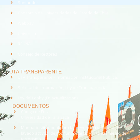
Santander
Consorcio de Universidades del Estado de Chile
Webpay
Universia
REUNA
Consejo de Rectores
UTA TRANSPARENTE
UTA Transparente - Información Institucional Pública.
Solicitud de Información, Ley de Transparencia
Ley del Lobby (En Actualización)
DOCUMENTOS
Código de Ética
Universidad de Tarapacá
Manual institucional para la prevención del delito de
lavado activos, delitos funcionarios y financiamiento del
terrorismo