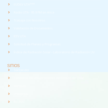
med
EUDEV UTA
Radio UTA - 95.9 FM en Arica
Trabaja con Nosotros
Validación de Documentos
RTV UTA
Solicitud de Planes y Programas
Índice de Radiación Solar - Laboratorio de Radiación UV
SITIOS
Santander
Consorcio de Universidades del Estado de Chile
Webpay
Universia
REUNA