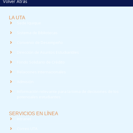
Volver Atrás
LA UTA
Sede Iquique
Sistema de Bibliotecas
Convenio de Desempeño
Dirección de Asuntos Estudiantiles
Fondo Solidario de Crédito
Relaciones Internacionales
Admisión
Información relevante para la toma de decisiones de los
potenciales estudiantes
SERVICIOS EN LÍNEA
Intranet
Correo UTA