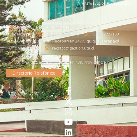
Casa Central
+56 58 2386170
Avenida 18 de Septiembre N° 2222, Arica
Sede Iquique
direseciqq@uta.cl
+56 57 2727100​
Avenida Luis Emilio Recabarren 2477, Iquique, Tarapacá
Oficina Santiago
recstgo@gestion.uta.cl
+56 58 2386093
Oficina de Santiago: Quebec N° 439, Providencia
Directorio Telefónico