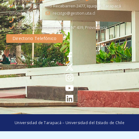
Avenida Luis Emilio Recabarren 2477, Iquique, Tarapacá
Oficina Santiago
recstgo@gestion.uta.cl
+56 58 2386093
Oficina de Santiago: Quebec N° 439, Providencia
Directorio Telefónico
Universidad de Tarapacá – Universidad del Estado de Chile