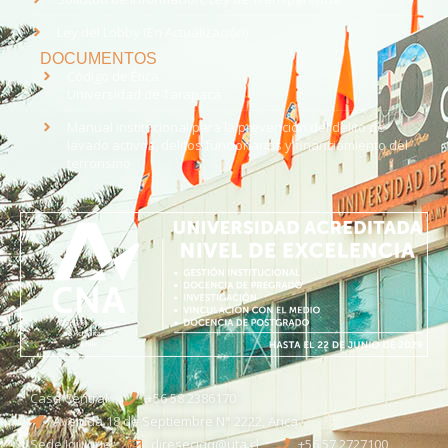
Ley del Lobby (En Actualización)
DOCUMENTOS
Código de Ética
Universidad de Tarapacá
Manual institucional para la prevención del delito de
lavado activos, delitos funcionarios y financiamiento del
terrorismo
Casa Central
+56 58 2386170
Avenida 18 de Septiembre N° 2222, Arica
Sede Iquique
direseciqq@uta.cl
+56 57 2727100​