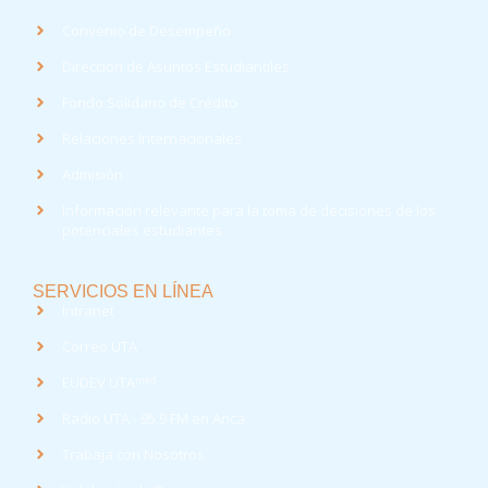
Convenio de Desempeño
Dirección de Asuntos Estudiantiles
Fondo Solidario de Crédito
Relaciones Internacionales
Admisión
Información relevante para la toma de decisiones de los
potenciales estudiantes
SERVICIOS EN LÍNEA
Intranet
Correo UTA
med
EUDEV UTA
Radio UTA - 95.9 FM en Arica
Trabaja con Nosotros