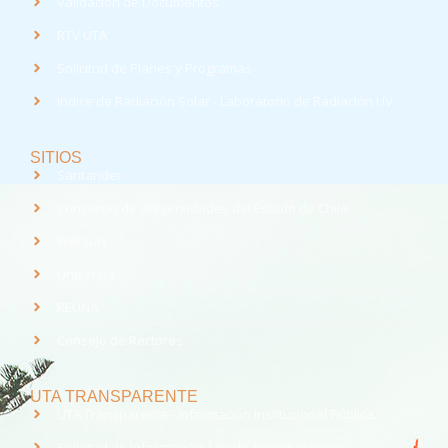
Validación de Documentos
RTV UTA
Solicitud de Planes y Programas
Índice de Radiación Solar - Laboratorio de Radiación UV
SITIOS
Santander
Consorcio de Universidades del Estado de Chile
Webpay
Universia
REUNA
Consejo de Rectores
UTA TRANSPARENTE
UTA Transparente - Información Institucional Pública.
Solicitud de Información, Ley de Transparencia